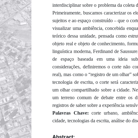
interdisciplinar sobre o problema da coleta 
Primeiramente, buscamos caracterizar os el
sujeitos e ao espaço construído – que o cor
visualizar uma ambiência, concebida enqua
teórico dessa unidade, pensada como estrut
objeto real e objeto de conhecimento, form
linguística moderna, Ferdinand de Saussure
de espaço baseada em uma ideia substa
considerações, definiremos o corte não c
real), mas como o “registro de um olhar” so
tecnologia de escrita, o corte será caract
um olhar compartilhado sobre a cidade. Nes
um terreno comum de debate entre os div
registros de saber sobre a experiência sens
Palavras Chave:
corte urbano, ambiênci
cidade, tecnologias da escrita, análise do d
Abstract: