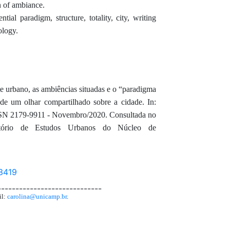
 of ambiance.
tial paradigm, structure, totality, city, writing
ology.
bano, as ambiências situadas e o “paradigma
 de um olhar compartilhado sobre a cidade. In:
ISSN 2179-9911 - Novembro/2020. Consultada no
atório de Estudos Urbanos do Núcleo de
63419
-----------------------------
il:
carolina@unicamp.br
.