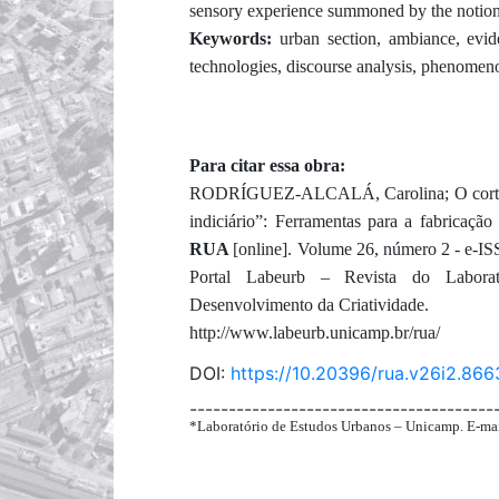
sensory experience summoned by the notion
Keywords:
urban section, ambiance, eviden
technologies, discourse analysis, phenomen
Para citar essa obra:
RODRÍGUEZ-ALCALÁ, Carolina; O corte ur
indiciário”: Ferramentas para a fabricação
RUA
[online]. Volume 26, número 2 - e-
Portal Labeurb – Revista do Labor
Desenvolvimento da Criatividade.
http://www.labeurb.unicamp.br/rua/
DOI:
https://10.20396/rua.v26i2.86
---------------------------------------
*Laboratório de Estudos Urbanos – Unicamp. E-ma