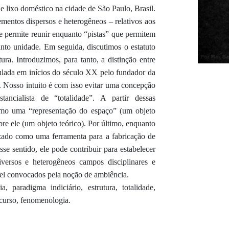
de lixo doméstico na cidade de São Paulo, Brasil.
ementos dispersos e heterogêneos – relativos aos
te permite reunir enquanto “pistas” que permitem
nto unidade. Em seguida, discutimos o estatuto
ura. Introduzimos, para tanto, a distinção entre
ulada em inícios do século XX pelo fundador da
. Nosso intuito é com isso evitar uma concepção
ncialista de “totalidade”. A partir dessas
omo uma “representação do espaço” (um objeto
bre ele (um objeto teórico). Por último, enquanto
erizado como uma ferramenta para a fabricação de
se sentido, ele pode contribuir para estabelecer
ersos e heterogêneos campos disciplinares e
ível convocados pela noção de ambiência.
a, paradigma indiciário, estrutura, totalidade,
iscurso, fenomenologia.