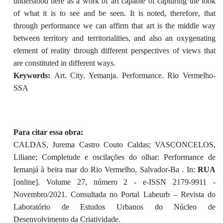
understood here as a work of art capable of capturing the look
of what it is to see and be seen. It is noted, therefore, that
through performance we can affirm that art is the middle way
between territory and territorialities, and also an oxygenating
element of reality through different perspectives of views that
are constituted in different ways.
Keywords:
Art. City. Yemanja. Performance. Rio Vermelho-
SSA
Para citar essa obra:
CALDAS, Jurema Castro Couto Caldas; VASCONCELOS,
Liliane; Completude e oscilações do olhar: Performance de
Iemanjá à beira mar do Rio Vermelho, Salvador-Ba . In:
RUA
[online]. Volume 27, número 2 - e-ISSN 2179-9911 -
Novembro/2021. Consultada no Portal Labeurb – Revista do
Laboratório de Estudos Urbanos do Núcleo de
Desenvolvimento da Criatividade.