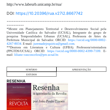
http://www.labeurb.unicamp.br/rua/
DOI:
https://10.20396/rua.v27i2.8667742
----------------------------------------------------------
----------
*Mestre em Planejamento Territorial e Desenvolvimento Social pela
Universidade Católica do Salvador (UCSAL), Integrante do grupo de
pesquisa Temporalidades Urbanas (UCSAL), Professora de Artes da
Prefeitura Municipal de Salvador. ORCID:
https://orcid.org/0000-0002-
4267-8034
. E-mail:
juremadejequirica@gmail.com
.
**Doutora em Literatura e Cultura (UFBA). Professora/orientadora
(PPGTDS/UCSAL). ORCID:
https://orcid.org/0000-0002-4399-7109
. E-
mail:
liliane.vasconcelos@pro.ucsal.br
.
SUMÁRIO
APRESENTAÇÃO
ESTUDOS
RESENHA