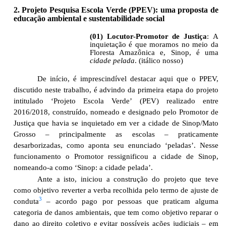
2. Projeto Pesquisa Escola Verde (PPEV): uma proposta de
educação ambiental e sustentabilidade social
(01) Locutor-Promotor de Justiça
:
A
inquietação é que moramos no meio da
Floresta Amazônica e, Sinop, é uma
cidade pelada
. (itálico nosso)
De início, é imprescindível destacar aqui que o PPEV,
discutido neste trabalho, é advindo da primeira etapa do projeto
intitulado ‘Projeto Escola Verde’ (PEV) realizado entre
2016/2018, construído, nomeado e designado pelo Promotor de
Justiça que havia se inquietado em ver a cidade de Sinop/Mato
Grosso – principalmente as escolas – praticamente
desarborizadas, como aponta seu enunciado ‘peladas’. Nesse
funcionamento o Promotor ressignificou a cidade de Sinop,
nomeando-a como ‘Sinop: a cidade pelada’.
Ante a isto, iniciou a construção do projeto que teve
como objetivo reverter a verba recolhida pelo termo de ajuste de
3
conduta
– acordo pago por pessoas que praticam alguma
categoria de danos ambientais, que tem como objetivo reparar o
dano ao direito coletivo e evitar possíveis ações judiciais – em