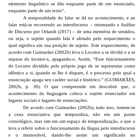
elemento linguístico se dão enquanto parte de um enunciado,
enquanto parte de um texto”.
A temporalidade do falar se dá no acontecimento, e ao
falar está-se recorrendo ao interdiscurso – retomando a Análise
de Discurso por Orlandi (2017) – de uma memória de sentidos,
ou seja, o sujeito quando fala é afetado pelo esquecimento o
qual significa em sua posição de sujeito. Este esquecimento, de
acordo com Guimarães (2002b) leva o Locutor a se dividir e a se
separar do locutor-x, apagando-o. Assim, “Esse funcionamento
do Locutor dividido pelo próprio jogo de se representar como
idêntico a si, quando se lhe é dispare, é o processo pelo qual a
enunciação apaga seu caráter social e histórico.” (GUIMARÃES,
2002b, p. 30). O que compreende em descobrir que, o
acontecimento da linguagem coloca o sujeito enunciador em
lugares sociais e lugares de enunciações.
De acordo com Guimarães (2002b), tudo isso, remete-se
a cena enunciativa que temporaliza, não em um ponto
cronológico, mas sim em um espaço de temporalização, o que o
leva a referir sobre o funcionamento da língua pelo interdiscurso
e o memorável, dando-lhe assim um significado no