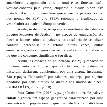
amazônico –, apontando que, o rural e as florestas estão
vestidas/cobertas pelo verde, enquanto a cidade Sinop está
‘pelada’. Assim, compreende-se que o uso da palavra ‘verde’
nos nomes do PEV e o PPEV, retomam o significado de
vestir/cobrir a cidade de Sinop de verde.
A relação de oposição aponta a constituição do falante –
Locutor-Promotor de Justiça – no espaço de enunciação. Ao
dizer, o falante coloca as palavras na existência de seu dizer,
contudo, percebe-se que retoma outras vozes, outras
enunciações, outras línguas que vêm significando na história e,
no que lhe concerne, significam o seu dizer.
Assim, os espaços de enunciação são “[...] espaços de
funcionamento de línguas, que se dividem, redividem, se
misturam, desfazem, transformam por uma disputa incessante.
São espaços “habitados” por falantes, ou seja, por sujeitos
divididos por seus direitos ao dizer e aos modos de dizer.”
(GUIMARÃES, 2002b, p. 18).
Para Guimarães (2013, s. p., grifo do autor), “A palavra
cidade
significa um espaço geográfico caracterizado por uma
concentração populacional que se dedica a atividades