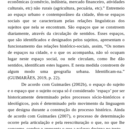
econômicas (comércio, indústria, mercado financeiro, atividades
culturais, etc) não rurais (agricultura, pecuária, etc).” Entremeio
ao espaço urbano e contemporâneo da cidade, têm-se espaços
sociais que se caracterizam pelas relações linguísticas dos
sujeitos que nela se encontram. São espaços que se constroem
diariamente, através da circulação de sentidos. Esses espaços,
que são identificados e designados pelos sujeitos, apresentam o
funcionamento das relações histórico-sociais, assim, “Os nomes
de espaços na cidade, e o que os acompanha, não só ocupam
lugar neste espaço social, ou nele circulam, como lhe dão
sentidos, identificam estes lugares. E nesta medida constroem de
algum modo uma geografia urbana. Identificam-na.”
(GUIMARÃES, 2019, p. 22).
De acordo com Guimarães (2002b), o espaço do sujeito
e o espaço que o sujeito ocupa só é considerado ‘espaço’ por ser
historicamente determinado pelos processos sócio-históricos e
ideológicos, pois é determinado pelo movimento da linguagem
que designa durante a construção do processo histórico. Ainda
de acordo com Guimarães (2007), o processo de determinação
ocorre pela articulação e pela reescrituração o que, no que lhe
concerne, conduz e apresenta o que a palavra designa no texto.