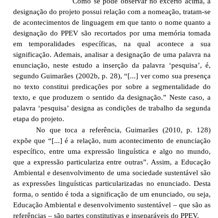
Como se pode observar no excerto acima, a
designação do projeto possui relação com a nomeação, tratam-se
de acontecimentos de linguagem em que tanto o nome quanto a
designação do PPEV são recortados por uma memória tomada
em temporalidades específicas, na qual acontece a sua
significação. Ademais, analisar a designação de uma palavra na
enunciação, neste estudo a inserção da palavra ‘pesquisa’, é,
segundo Guimarães (2002b, p. 28), “[...] ver como sua presença
no texto constitui predicações por sobre a segmentalidade do
texto, e que produzem o sentido da designação.” Neste caso, a
palavra ‘pesquisa’ designa as condições de trabalho da segunda
etapa do projeto.
No que toca a referência, Guimarães (2010, p. 128)
expõe que “[...] é a relação, num acontecimento de enunciação
específico, entre uma expressão linguística e algo no mundo,
que a expressão particulariza entre outras”. Assim, a Educação
Ambiental e desenvolvimento de uma sociedade sustentável são
as expressões linguísticas particularizadas no enunciado. Desta
forma, o sentido é toda a significação de um enunciado, ou seja,
Educação Ambiental e desenvolvimento sustentável – que são as
referências – são partes constitutivas e inseparáveis do PPEV.