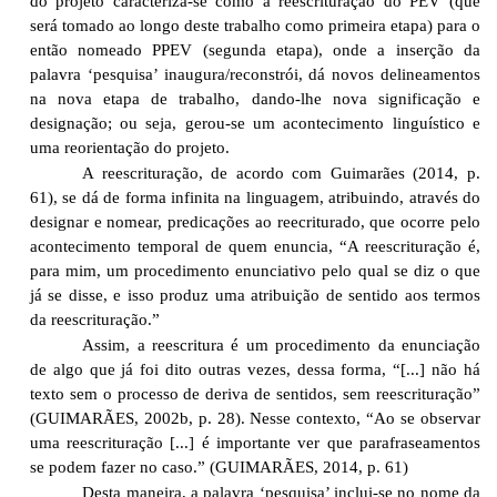
do projeto caracteriza-se como a reescrituração do PEV (que
será tomado ao longo deste trabalho como primeira etapa) para o
então nomeado PPEV (segunda etapa), onde a inserção da
palavra ‘pesquisa’ inaugura/reconstrói, dá novos delineamentos
na nova etapa de trabalho, dando-lhe nova significação e
designação; ou seja, gerou-se um acontecimento linguístico e
uma reorientação do projeto.
A reescrituração, de acordo com Guimarães (2014, p.
61), se dá de forma infinita na linguagem, atribuindo, através do
designar e nomear, predicações ao reecriturado, que ocorre pelo
acontecimento temporal de quem enuncia, “A reescrituração é,
para mim, um procedimento enunciativo pelo qual se diz o que
já se disse, e isso produz uma atribuição de sentido aos termos
da reescrituração.”
Assim, a reescritura é um procedimento da enunciação
de algo que já foi dito outras vezes, dessa forma, “[...] não há
texto sem o processo de deriva de sentidos, sem reescrituração”
(GUIMARÃES, 2002b, p. 28). Nesse contexto, “Ao se observar
uma reescrituração [...] é importante ver que parafraseamentos
se podem fazer no caso.” (GUIMARÃES, 2014, p. 61)
Desta maneira, a palavra ‘pesquisa’ inclui-se no nome da