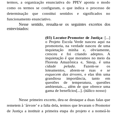
termos, a organização enunciativa do PPEV aponta o modo
como os termos se configuram, o que indica o processo de
determinação que constitui sentidos e significados no
funcionamento enunciativo.
Nesse sentido, ressalta-se os seguintes excertos dos
entrevistados:
(03) Locutor-Promotor de Justiça
:
[...]
o Projeto Escola Verde nasceu aqui na
promotoria, na verdade nasceu de uma
inquietação minha e, obviamente,
cresceu e foi criando adeptos. A
inquietação é que moramos no meio da
Floresta Amazônica e, Sinop, é uma
cidade pelada
. Fazem-se os
loteamentos, abrem-se ruas e
se
esquecem das árvores
, e elas têm uma
grandiosa importância, tanto em
questões de temperatura, questões
ambientais..., além de que oferece uma
gama de benefícios[...]. (itálico nosso)
Nesse primeiro excerto, deu-se destaque a duas falas que
remetem à ‘árvore’ e a falta dela, termos que levaram o Promotor
de Justiça a instituir a primeira etapa do projeto e a nomeá-lo