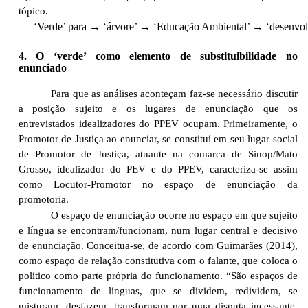
tópico.
‘Verde’ para → ‘árvore’ → ‘Educação Ambiental’ → ‘desenvol
4. O ‘verde’ como elemento de substituibilidade no
enunciado
Para que as análises aconteçam faz-se necessário discutir
a posição sujeito e os lugares de enunciação que os
entrevistados idealizadores do PPEV ocupam. Primeiramente, o
Promotor de Justiça ao enunciar, se constituí em seu lugar social
de Promotor de Justiça, atuante na comarca de Sinop/Mato
Grosso, idealizador do PEV e do PPEV, caracteriza-se assim
como Locutor-Promotor no espaço de enunciação da
promotoria.
O espaço de enunciação ocorre no espaço em que sujeito
e língua se encontram/funcionam, num lugar central e decisivo
de enunciação. Conceitua-se, de acordo com Guimarães (2014),
como espaço de relação constitutiva com o falante, que coloca o
político como parte própria do funcionamento. “São espaços de
funcionamento de línguas, que se dividem, redividem, se
misturam, desfazem, transformam por uma disputa incessante.