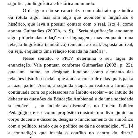
significação linguística e histórica no mundo.
O designar não se caracteriza como abstrato que indica
ou rotula algo, mas sim algo que acomete o linguístico e
histórico, que leva a possuir contato com o real. Isto é, como
aponta Guimarães (2002b, p. 9), “Seria significação enquanto
algo próprio das relações de linguagem, mas enquanto uma
relação linguística (simbólica) remetida ao real, exposta ao real,
ou seja, enquanto uma relação tomada na história”.
Nesse sentido, o PPEV determina o seu lugar de
enunciação. Vale pontuar, conforme Guimarães (2003, p. 22),
que um “nome, ao designar, funciona como elemento das
relações histórico-sociais que ajuda a construir e das quais passa
a fazer parte”. Assim, a segunda etapa, ao realizar a formação
continuada com os professores no âmbito escolar – no intuito de
debater as questões da Educação Ambiental e de uma sociedade
sustentável –, ao incluir as discussões no Projeto Político
Pedagógico e ter como propósito construir um livro junto ao
corpo docente e discente, designa o funcionamento do simbólico
com o político, sendo que o político se dá na contradição, “[...] é
a contradição que instala o conflito no centro do dizer.”