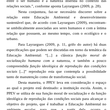
entre o ser humano e a natureza inserida no contexto das
relações sociais.”, conforme aponta Layrargues (2009, p. 28).
Nesta conjuntura, faz-se necessário discorrer sobre a
relação entre Educação Ambiental e desenvolvimento
sustentável que, de acordo com Layrargues (2009), encontram-
se umbilicalmente associadas aos seres humanos e com a íntima
relação que possuem, ao mesmo tempo, com o ecológico e o
urbano.
Para Layrargues (2009, p. 11, grifo do autor) há duas
especificações que podem ser discutidas em torno da temática da
Educação Ambiental: “[...] a clássica
função moral de
socialização humana com a
natureza, e também a pouco
compreendida
função ideológica de reprodução das condições
sociais
[...]” reprodução esta que contempla a possibilidade
tanto de manutenção como de transformação social.
Desta maneira, o PPEV leva em consideração o espaço
ao qual o projeto está destinado: a instituição escola. Assim, o
PPEV se utiliza de sua função moral de socialização e da função
ideológica de reprodução das condições sociais para alcançar o
objetivo do projeto, que é trabalhar a Educação Ambiental no
ambiente escolar, para que, a partir dela, ocorra o