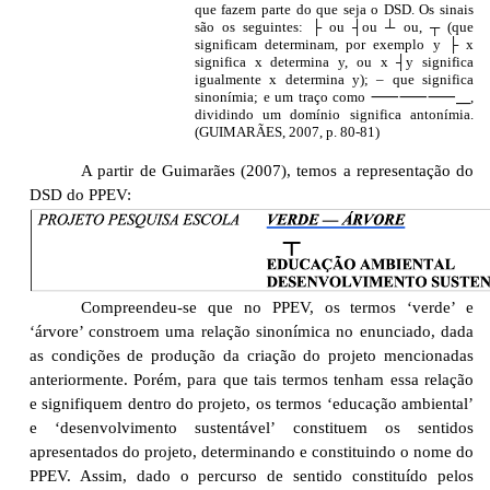
que fazem parte do que seja o DSD. Os sinais
são os seguintes: ├ ou ┤ou ┴ ou, ┬ (que
significam determinam, por exemplo y ├ x
significa x determina y, ou x ┤y significa
igualmente x determina y); – que significa
sinonímia; e um traço como ⸺⸺⸺⸏,
dividindo um domínio significa antonímia.
(GUIMARÃES, 2007, p. 80-81)
A partir de Guimarães (2007), temos a representação do
DSD do PPEV:
Compreendeu-se que no PPEV, os termos ‘verde’ e
‘árvore’ constroem uma relação sinonímica no enunciado, dada
as condições de produção da criação do projeto mencionadas
anteriormente. Porém, para que tais termos tenham essa relação
e signifiquem dentro do projeto, os termos ‘educação ambiental’
e ‘desenvolvimento sustentável’ constituem os sentidos
apresentados do projeto, determinando e constituindo o nome do
PPEV. Assim, dado o percurso de sentido constituído pelos