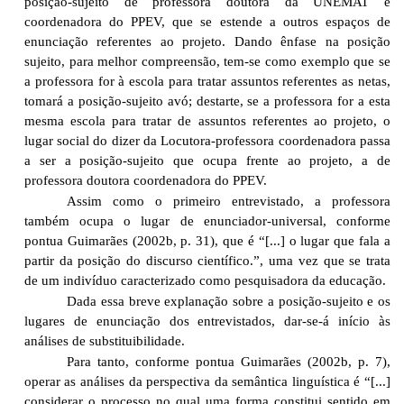
posição-sujeito de professora doutora da UNEMAT e
coordenadora do PPEV, que se estende a outros espaços de
enunciação referentes ao projeto. Dando ênfase na posição
sujeito, para melhor compreensão, tem-se como exemplo que se
a professora for à escola para tratar assuntos referentes as netas,
tomará a posição-sujeito avó; destarte, se a professora for a esta
mesma escola para tratar de assuntos referentes ao projeto, o
lugar social do dizer da Locutora-professora coordenadora passa
a ser a posição-sujeito que ocupa frente ao projeto, a de
professora doutora coordenadora do PPEV.
Assim como o primeiro entrevistado, a professora
também ocupa o lugar de enunciador-universal, conforme
pontua Guimarães (2002b, p. 31), que é “[...] o lugar que fala a
partir da posição do discurso científico.”, uma vez que se trata
de um indivíduo caracterizado como pesquisadora da educação.
Dada essa breve explanação sobre a posição-sujeito e os
lugares de enunciação dos entrevistados, dar-se-á início às
análises de substituibilidade.
Para tanto, conforme pontua Guimarães (2002b, p. 7),
operar as análises da perspectiva da semântica linguística é “[...]
considerar o processo no qual uma forma constitui sentido em