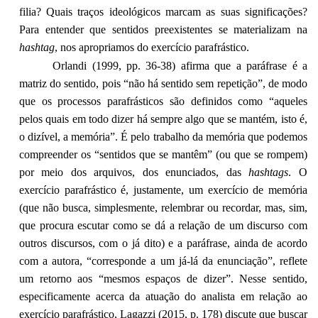
filia? Quais traços ideológicos marcam as suas significações?
Para entender que sentidos preexistentes se materializam na
hashtag
, nos apropriamos do exercício parafrástico.
Orlandi (1999, pp. 36-38) afirma que a paráfrase é a
matriz do sentido, pois “não há sentido sem repetição”, de modo
que os processos parafrásticos são definidos como “aqueles
pelos quais em todo dizer há sempre algo que se mantém, isto é,
o dizível, a memória”. É pelo trabalho da memória que podemos
compreender os “sentidos que se mantêm” (ou que se rompem)
por meio dos arquivos, dos enunciados, das
hashtags
. O
exercício parafrástico é, justamente, um exercício de memória
(que não busca, simplesmente, relembrar ou recordar, mas, sim,
que procura escutar como se dá a relação de um discurso com
outros discursos, com o já dito) e a paráfrase, ainda de acordo
com a autora, “corresponde a um já-lá da enunciação”, reflete
um retorno aos “mesmos espaços de dizer”. Nesse sentido,
especificamente acerca da atuação do analista em relação ao
exercício parafrástico, Lagazzi (2015, p. 178) discute que buscar