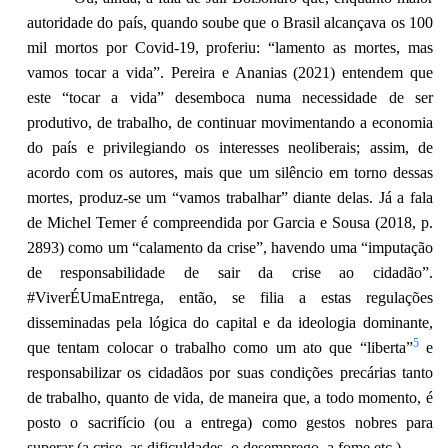
autoridade do país, quando soube que o Brasil alcançava os 100
mil mortos por Covid-19, proferiu: “lamento as mortes, mas
vamos tocar a vida”. Pereira e Ananias (2021) entendem que
este “tocar a vida” desemboca numa necessidade de ser
produtivo, de trabalho, de continuar movimentando a economia
do país e privilegiando os interesses neoliberais; assim, de
acordo com os autores, mais que um silêncio em torno dessas
mortes, produz-se um “vamos trabalhar” diante delas. Já a fala
de Michel Temer é compreendida por Garcia e Sousa (2018, p.
2893) como um “calamento da crise”, havendo uma “imputação
de responsabilidade de sair da crise ao cidadão”.
#ViverÉUmaEntrega, então, se filia a estas regulações
disseminadas pela lógica do capital e da ideologia dominante,
5
que tentam colocar o trabalho como um ato que “liberta”
e
responsabilizar os cidadãos por suas condições precárias tanto
de trabalho, quanto de vida, de maneira que, a todo momento, é
posto o sacrifício (ou a entrega) como gestos nobres para
superar (a crise, as dificuldades, o desemprego, a fome etc.).