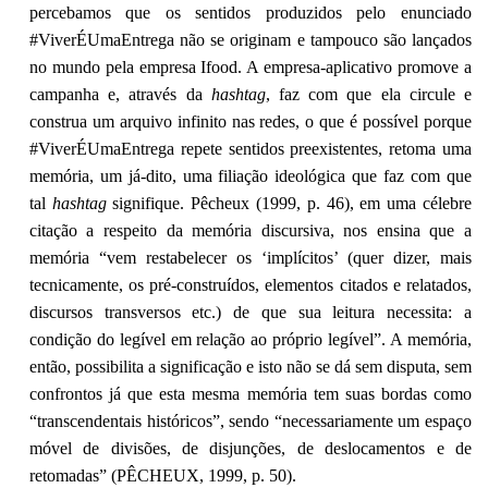
percebamos que os sentidos produzidos pelo enunciado
#ViverÉUmaEntrega não se originam e tampouco são lançados
no mundo pela empresa Ifood. A empresa-aplicativo promove a
campanha e, através da
hashtag
, faz com que ela circule e
construa um arquivo infinito nas redes, o que é possível porque
#ViverÉUmaEntrega repete sentidos preexistentes, retoma uma
memória, um já-dito, uma filiação ideológica que faz com que
tal
hashtag
signifique. Pêcheux (1999, p. 46), em uma célebre
citação a respeito da memória discursiva, nos ensina que a
memória “vem restabelecer os ‘implícitos’ (quer dizer, mais
tecnicamente, os pré-construídos, elementos citados e relatados,
discursos transversos etc.) de que sua leitura necessita: a
condição do legível em relação ao próprio legível”. A memória,
então, possibilita a significação e isto não se dá sem disputa, sem
confrontos já que esta mesma memória tem suas bordas como
“transcendentais históricos”, sendo “necessariamente um espaço
móvel de divisões, de disjunções, de deslocamentos e de
retomadas” (PÊCHEUX, 1999, p. 50).