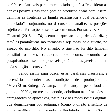
paráfrases plausíveis para um enunciado significa “considerar as
derivas possíveis nas condições de produção dadas para, assim,
delimitar as fronteiras da família parafrástica à qual pertence o
enunciado”, conjurando, no discurso em análise, as posições
sujeito e as formações discursivas em curso. Por sua vez, Sarti e
Chiaretti (2016, p. 74) acentuam que, ao longo de todo dizer,
famílias parafrásticas são formadas e rejeitadas, pelo sujeito, no
espaço do não-dito. No entanto, o que não foi dito também
constitui o dizer, caracterizando-se como, segundo as
pesquisadoras, “sentidos possíveis, porém, indesejáveis em uma
dada situação discursiva”.
Sendo assim, para buscar estas paráfrases plausíveis, é
necessário entender as condições de produção de
#ViverÉUmaEntrega. A campanha foi lançada pelo Ifood em
julho de 2020 e, no mesmo período, eclodiram manifestações de
entregadores de aplicativos, nas ruas e nas redes sociais digitais,
que demandavam por segurança (como o direito a seguro de
vida), auxílio durante a pandemia (incluindo a distribuição de