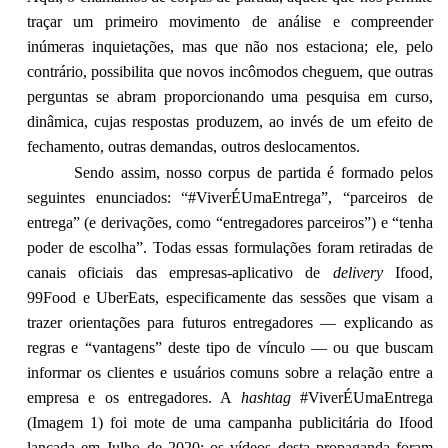
traçar um primeiro movimento de análise e compreender
inúmeras inquietações, mas que não nos estaciona; ele, pelo
contrário, possibilita que novos incômodos cheguem, que outras
perguntas se abram proporcionando uma pesquisa em curso,
dinâmica, cujas respostas produzem, ao invés de um efeito de
fechamento, outras demandas, outros deslocamentos.
Sendo assim, nosso corpus de partida é formado pelos
seguintes enunciados: “#ViverÉUmaEntrega”, “parceiros de
entrega” (e derivações, como “entregadores parceiros”) e “tenha
poder de escolha”. Todas essas formulações foram retiradas de
canais oficiais das empresas-aplicativo de
delivery
Ifood,
99Food e UberEats, especificamente das sessões que visam a
trazer orientações para futuros entregadores — explicando as
regras e “vantagens” deste tipo de vínculo — ou que buscam
informar os clientes e usuários comuns sobre a relação entre a
empresa e os entregadores. A
hashtag
#ViverÉUmaEntrega
(Imagem 1) foi mote de uma campanha publicitária do Ifood
lançada em Julho de 2020; os vídeos desta propaganda foram