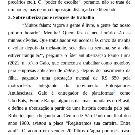
precários etc.). O “poder de escolha”, portanto, não se trata de
um poder, mas de uma imposição disfarçada de liberdade.
3. Sobre uberização e relações de trabalho
“Muitos falam: ‘agora a gente é livre, a gente faz nosso
próprio horário’. Mentira! Quem faz o meu horário são as
minhas dívidas. Que trabalhador vai acordar às cinco da manhã
e voltar depois da meia-noite, sete dias na semana, se a vida
estiver tranquila?”, pergunta o líder antiuberização Paulo Lima
(2021, n. p.), o Galo, que começou a trabalhar como motoboy
para empresas-aplicativo de
delivery
depois do nascimento da
filha, pagando uma prestação mensal de R$ 650 pela
motocicleta. Integrante do movimento Entregadores
6
Antifascistas, Galo é entregador de plataformas
como
UberEats, iFood e Rappi, algumas das mais populares no Brasil,
e define a uberização a partir de uma história contada pelo pai,
Roberto, que, chegando ao Centro de São Paulo no final dos
anos 1980, avistou a placa “Registramos sua carteira. Entre
aqui”. O acordo era vender 20 filtros d’água por mês, caso