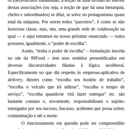
os (des)vínculos trabalhistas, a noção de uma divisão no interior
dessas associações (ou seja, a noção de que há uma hierarquia,
chefes e subordinados) se dilui, se solve no protagonismo quase
total da máquina. Por serem todos “parceiros”, é como se não
houvesse classe, mas, sim, uma grande rede de colaboração na
qual — e aqui entramos no nosso próximo enunciado — todos
possuem, igualmente, o “poder de escolha”.
Assim, “tenha o poder de escolha” – formulação inscrita
no site da 99Food – tem seus sentidos presentificados em
diversas discursividades filiadas à lógica neoliberal.
Especificamente no que diz respeito às empresas-aplicativo de
delivery
, dizeres como “escolha seu horário de trabalho”,
“escolha o veículo que irá utilizar”, “escolha o tempo de
serviço”, “escolha quando/se virá fazer entregas” etc. são
bastante comuns e, novamente, responsabilizam o sujeito-
entregador por seu sucesso, fracasso, acidentes que possa sofrer,
contaminação e até a morte.
O funcionamento em questão pode ser compreendido