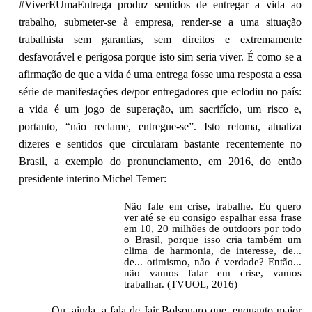
#ViverÉUmaEntrega produz sentidos de entregar a vida ao
trabalho, submeter-se à empresa, render-se a uma situação
trabalhista sem garantias, sem direitos e extremamente
desfavorável e perigosa porque isto sim seria viver. É como se a
afirmação de que a vida é uma entrega fosse uma resposta a essa
série de manifestações de/por entregadores que eclodiu no país:
a vida é um jogo de superação, um sacrifício, um risco e,
portanto, “não reclame, entregue-se”. Isto retoma, atualiza
dizeres e sentidos que circularam bastante recentemente no
Brasil, a exemplo do pronunciamento, em 2016, do então
presidente interino Michel Temer:
Não fale em crise, trabalhe. Eu quero
ver até se eu consigo espalhar essa frase
em 10, 20 milhões de outdoors por todo
o Brasil, porque isso cria também um
clima de harmonia, de interesse, de...
de... otimismo, não é verdade? Então...
não vamos falar em crise, vamos
trabalhar. (TVUOL, 2016)
Ou, ainda, a fala de Jair Bolsonaro que, enquanto maior