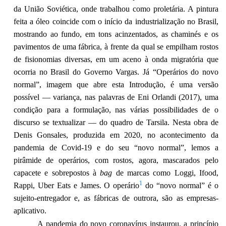
da União Soviética, onde trabalhou como proletária. A pintura
feita a óleo coincide com o início da industrialização no Brasil,
mostrando ao fundo, em tons acinzentados, as chaminés e os
pavimentos de uma fábrica, à frente da qual se empilham rostos
de fisionomias diversas, em um aceno à onda migratória que
ocorria no Brasil do Governo Vargas. Já “Operários do novo
normal”, imagem que abre esta Introdução, é uma versão
possível — variança, nas palavras de Eni Orlandi (2017), uma
condição para a formulação, nas várias possibilidades de o
discurso se textualizar — do quadro de Tarsila. Nesta obra de
Denis Gonsales, produzida em 2020, no acontecimento da
pandemia de Covid-19 e do seu “novo normal”, lemos a
pirâmide de operários, com rostos, agora, mascarados pelo
capacete e sobrepostos à
bag
de marcas como Loggi, Ifood,
1
Rappi, Uber Eats e James. O operário
do “novo normal” é o
sujeito-entregador e, as fábricas de outrora, são as empresas-
aplicativo.
A pandemia do novo coronavírus instaurou, a princípio