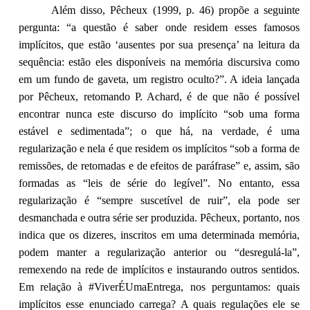
Além disso, Pêcheux (1999, p. 46) propõe a seguinte
pergunta: “a questão é saber onde residem esses famosos
implícitos, que estão ‘ausentes por sua presença’ na leitura da
sequência: estão eles disponíveis na memória discursiva como
em um fundo de gaveta, um registro oculto?”. A ideia lançada
por Pêcheux, retomando P. Achard, é de que não é possível
encontrar nunca este discurso do implícito “sob uma forma
estável e sedimentada”; o que há, na verdade, é uma
regularização e nela é que residem os implícitos “sob a forma de
remissões, de retomadas e de efeitos de paráfrase” e, assim, são
formadas as “leis de série do legível”. No entanto, essa
regularização é “sempre suscetível de ruir”, ela pode ser
desmanchada e outra série ser produzida. Pêcheux, portanto, nos
indica que os dizeres, inscritos em uma determinada memória,
podem manter a regularização anterior ou “desregulá-la”,
remexendo na rede de implícitos e instaurando outros sentidos.
Em relação à #ViverÉUmaEntrega, nos perguntamos: quais
implícitos esse enunciado carrega? A quais regulações ele se