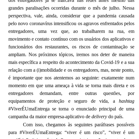
dos entregadores já se marcava nas redes antes mesmo das
grandes paralisações ocorridas durante o mês de julho. Nessa
perspectiva, vale, ainda, considerar que a pandemia causada
pelo novo coronavírus intensificou os agravos enfrentados pelos
entregadores, uma vez que, ao trabalharem na rua, em
movimento e contato contínuo com os usuários dos aplicativos e
funcionários dos restaurantes, os riscos de contaminação se
ampliam. Nos próximos tópicos, iremos nos deter de maneira
mais específica a respeito do acontecimento da Covid-19 e a sua
relação com a (i)mobilidade e os entregadores, mas, neste ponto,
é importante que nos atentemos ao seguinte: exatamente num
momento em que uma ameaça à vida se torna mais direta e os
entregadores demandam, entre outras questões, por
equipamentos de proteção e seguro de vida, a
hashtag
#ViverÉUmaEntrega se torna o enunciado principal de uma
campanha da maior empresa-aplicativo de
delivery
do país.
Com isso, chegamos às seguintes paráfrases possíveis
para #ViverÉUmaEntrega: “viver é um risco”, “viver é um