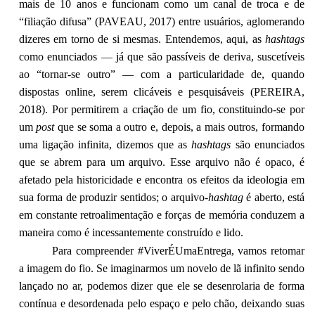
mais de 10 anos e funcionam como um canal de troca e de
“filiação difusa” (PAVEAU, 2017) entre usuários, aglomerando
dizeres em torno de si mesmas. Entendemos, aqui, as
hashtags
como enunciados — já que são passíveis de deriva, suscetíveis
ao “tornar-se outro” — com a particularidade de, quando
dispostas online, serem clicáveis e pesquisáveis (PEREIRA,
2018). Por permitirem a criação de um fio, constituindo-se por
um
post
que se soma a outro e, depois, a mais outros, formando
uma ligação infinita, dizemos que as
hashtags
são enunciados
que se abrem para um arquivo. Esse arquivo não é opaco, é
afetado pela historicidade e encontra os efeitos da ideologia em
sua forma de produzir sentidos; o arquivo-
hashtag
é aberto, está
em constante retroalimentação e forças de memória conduzem a
maneira como é incessantemente construído e lido.
Para compreender #ViverÉUmaEntrega, vamos retomar
a imagem do fio. Se imaginarmos um novelo de lã infinito sendo
lançado no ar, podemos dizer que ele se desenrolaria de forma
contínua e desordenada pelo espaço e pelo chão, deixando suas