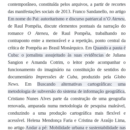
contemporâneo, constituída pelos arquivos, a partir de recortes
das manifestações sociais de 2013. Franco Sandanello, no artigo
Em nome do Pai: autoritarismo e discurso patriarcal n’
O Ateneu
,
de Raul Pompéia, discute elementos pontuais da narração do
romance
O Ateneu
, de Raul Pompéia, trabalhando no
contraponto entre a memorável e a repetição, ponto central da
crítica de Pompéia ao Brasil Monárquico. Em
Quando a pauta é
Cuba: o jornalista assujeitado às suas evidências
de Juliana
Sangion e Amanda Cotrim, o leitor pode acompanhar o
funcionamento do imaginário na constituição de sentidos do
documentário
Impressões de Cuba
, produzido pela
Globo
News
. Em
Buscando alternativas cartográficas: uma
metodologia de subversão do sistema de informação geográfica
,
Cristiano Nunes Alves parte da construção de uma geografia
renovada, amparada numa metodologia de pesquisa maleável,
conduzindo a uma produção cartográfica mais flexível e
acessível. Helena Mendonça Faria e Cristina de Araújo Lima,
no artigo
Andar a pé: Mobilidade urbana e sustentabilidade nas