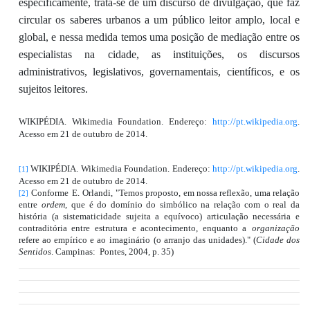
especificamente
, trata-se de
um discurso de divulgação, que faz
circular os saberes urbanos a um público leitor amplo, local e
global
,
e nessa med
ida temos
uma posição de mediação entre os
especialistas na cidade, as instituições, os discursos
a
d
ministrativos, legislativos, governamentais, científicos
,
e os
sujeitos leitores.
WIKIPÉ
DIA.
Wikimedia
Foundation.
Endereço:
http://pt.wikipedia.org
.
Acesso em 21 de outubro de 2014.
WIKIPÉ
DIA.
Wikimedia
Foundation.
Endereço:
http://pt.wikipedia.org
.
[1]
Acesso em 21 de outubro de 2014.
Conforme
E.
Orland
i
,
"Temos proposto, em nossa reflexão, uma relação
[2]
entre
ordem
, que é do domínio do simbólico na relação com o real da
história (a sistematicidade sujeita a equívoco) articulação necessária e
contraditória entre estrutura e acontecimento, enquanto a
organização
refere ao empírico e ao
imaginário (o arranjo das unidades)." (
Cidade dos
Sentidos
. Campinas: Pontes, 2004, p. 35)