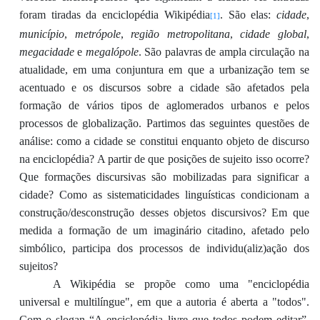
fora
m tiradas da enciclopédia Wikipé
dia
. São elas
:
cidade
,
[1]
município
,
metrópole
,
região met
r
opolitana
,
cidade global
,
megacidade
e
megalópole
. São palavras de ampla circulação na
atualidade, em uma conjuntura em que
a urbanização te
m se
acentuado e os discursos sobre a cidade são afetados pela
formação de vários tipos de aglomer
ados urbanos e pelos
processos de glob
alização. Partimos das seguintes questões
de
análise
:
como a cidade se constitui enquanto objeto de discurso
na enciclopédia
? A partir de que posições
de sujeito
isso ocorre?
Que formações discursivas são mobilizadas para significar a
cidade?
Como as sistematicidades linguísticas condicionam a
construção/desconstrução desses objetos discursivos?
Em que
medida a formação de um imaginário citadino
, afetado pelo
simbó
l
ico,
participa dos processos d
e
individu
(
aliz
)
a
ção dos
sujeitos?
A Wikipé
dia se p
r
opõe como uma "enciclopédia
universal e multilíngue"
,
em que a autoria é aberta a "todos".
Com o slogan “A enciclopédia livre
que todos podem editar
”,