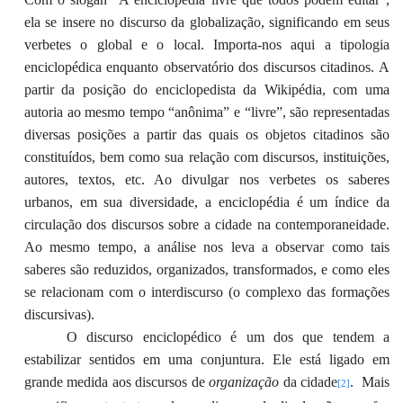
ela
se insere no discurso da globalização
,
significando em seus
verbetes o global e o local. Importa-nos aqui a tipologia
enciclopédica enquanto observatório dos discursos citadinos. A
partir da posição do enciclopedista
da Wikipé
dia
, com uma
autoria ao mesmo tempo “anônima” e “livre”
, são representadas
diversas posições a partir das quais os objetos citadinos são
constituídos, bem como
sua relação com
discursos, instituições,
autores, textos, etc. Ao divulgar
nos verbetes os saberes
urbanos,
em sua diversidade,
a enciclopédia é um índice da
circulação dos discurs
os sobre a cidade na contemporaneidade
.
Ao mesmo tempo, a análi
se nos leva a
observar como tais
sa
beres são reduzidos, organizados
, trans
formados
,
e como eles
se relacionam com o interdiscurso (o complexo das formações
discursivas)
.
O discurso enciclopédico é um d
os que tendem a
e
stabilizar sentidos em uma
conjuntura
.
Ele está ligado em
grande medida aos discursos de
organização
da cidade
. M
ais
[2]