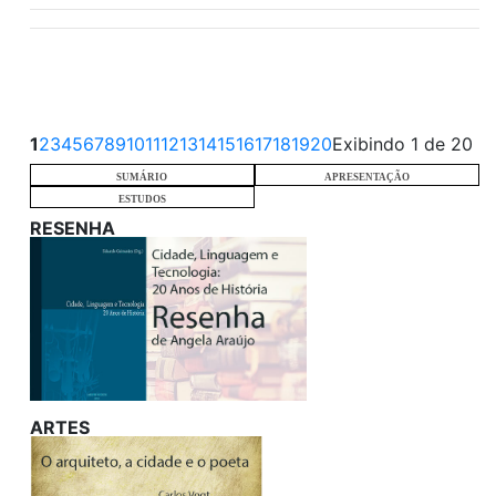
1
2
3
4
5
6
7
8
9
10
11
12
13
14
15
16
17
18
19
20
Exibindo 1 de 20
SUMÁRIO
APRESENTAÇÃO
ESTUDOS
RESENHA
ARTES