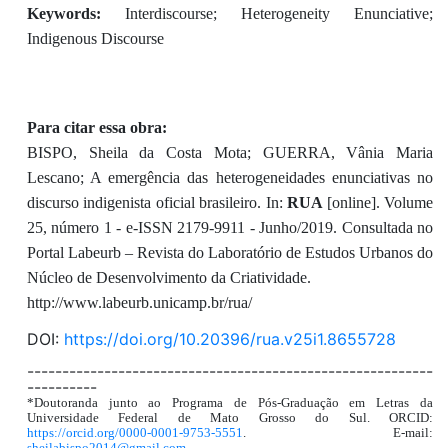
Keywords:
Interdiscourse; Heterogeneity Enunciative;
Indigenous Discourse
Para citar essa obra:
BISPO, Sheila da Costa Mota; GUERRA, Vânia Maria
Lescano; A emergência das heterogeneidades enunciativas no
discurso indigenista oficial brasileiro. In:
RUA
[online]. Volume
25, número 1 - e-ISSN 2179-9911 - Junho/2019. Consultada no
Portal Labeurb – Revista do Laboratório de Estudos Urbanos do
Núcleo de Desenvolvimento da Criatividade.
http://www.labeurb.unicamp.br/rua/
DOI:
https://doi.org/10.20396/rua.v25i1.8655728
----------------------------------------------------------
----------
*Doutoranda junto ao Programa de Pós-Graduação em Letras da
Universidade Federal de Mato Grosso do Sul. ORCID:
https://orcid.org/0000-0001-9753-5551
. E-mail:
sheilabispo2014@gmail.com
.