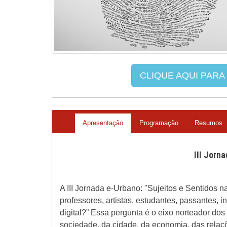
CLIQUE AQUI PARA
Apresentação
Programação
Resumos
III Jorn
A III Jornada e-Urbano: "Sujeitos e Sentidos n
professores, artistas, estudantes, passantes,
digital?” Essa pergunta é o eixo norteador do
sociedade, da cidade, da economia, das relaçõe