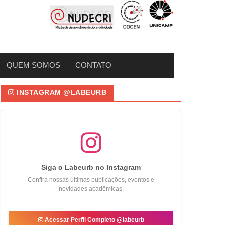
QUEM SOMOS
CONTATO
INSTAGRAM @LABEURB
Siga o Labeurb no Instagram
Confira nossas últimas publicações, eventos e
novidades acadêmicas.
Acessar Perfil Completo @labeurb