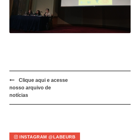
Clique aqui e acesse
Post
nosso arquivo de
navigation
notícias
INSTAGRAM @LABEURB