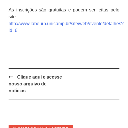
As inscrições são gratuitas e podem ser feitas pelo
site:
http://www.labeurb.unicamp.br/site/web/evento/detalhes?
id=6
Clique aqui e acesse
Post
nosso arquivo de
navigation
notícias