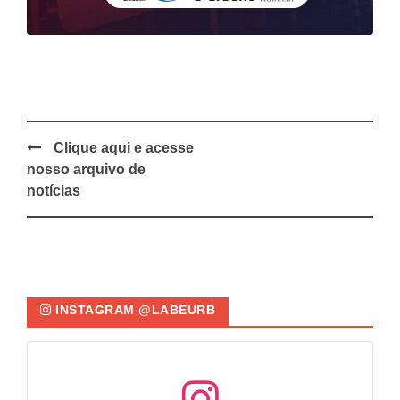
Clique aqui e acesse
Post
nosso arquivo de
navigation
notícias
INSTAGRAM @LABEURB