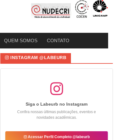
QUEM SOMOS
CONTATO
INSTAGRAM @LABEURB
Siga o Labeurb no Instagram
Confira nossas últimas publicações, eventos e
novidades acadêmicas.
Acessar Perfil Completo @labeurb