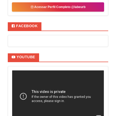
Acessar Perfil Completo @labeurb
FACEBOOK
YOUTUBE