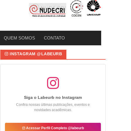
QUEM SOMOS
CONTATO
INSTAGRAM @LABEURB
Siga o Labeurb no Instagram
Confira nossas últimas publicações, eventos e
novidades acadêmicas.
Acessar Perfil Completo @labeurb