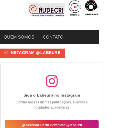
QUEM SOMOS
CONTATO
INSTAGRAM @LABEURB
Siga o Labeurb no Instagram
Confira nossas últimas publicações, eventos e
novidades acadêmicas.
Acessar Perfil Completo @labeurb