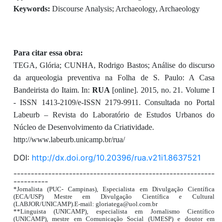
Keywords:
Discourse Analysis; Archaeology, Archaeology
Para citar essa obra:
TEGA, Glória; CUNHA, Rodrigo Bastos; Análise do discurso
da arqueologia preventiva na Folha de S. Paulo: A Casa
Bandeirista do Itaim. In:
RUA
[online]. 2015, no. 21. Volume I
- ISSN 1413-2109/e-ISSN 2179-9911. Consultada no Portal
Labeurb – Revista do Laboratório de Estudos Urbanos do
Núcleo de Desenvolvimento da Criatividade.
http://www.labeurb.unicamp.br/rua/
DOI:
http://dx.doi.org/10.20396/rua.v21i1.8637521
----------------------------------------------------------
----------
*Jornalista (PUC- Campinas), Especialista em Divulgação Científica
(ECA/USP) Mestre em Divulgação Científica e Cultural
(LABJOR/UNICAMP).E-mail: gloriatega@uol.com.br
**Linguista (UNICAMP), especialista em Jornalismo Científico
(UNICAMP), mestre em Comunicação Social (UMESP) e doutor em