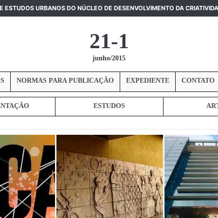
DE ESTUDOS URBANOS DO NÚCLEO DE DESENVOLVIMENTO DA CRIATIVID
21-1
junho/2015
S
NORMAS PARA PUBLICAÇÃO
EXPEDIENTE
CONTATO
ENTAÇÃO
ESTUDOS
AR
ANÁLISE DO DISCURSO DA
ARQUITETURA DAS IGREJAS: GE
OS:
ARQUEOLOGIA PREVENTIVA NA
METAFÓRICOS E METONÍMICOS 
TES
FOLHA DE S. PAULO: A CASA
MATERIALIZAM DESEJOS
BANDEIRISTA DO ITAIM
INCONSCIENTES
 DE