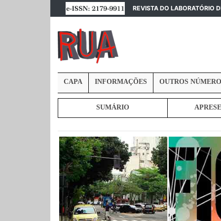
REVISTA DO LABORATÓRIO 
CAPA
INFORMAÇÕES
OUTROS NÚMERO
SUMÁRIO
APRES
UMO E
FICA NA RUA: ARTE, CULTURA E
DISCURSIVIDADES,
O
POÉTICAS DE APROPRIAÇÃO DE
MATERIALIDADES E ENTREMEI
RUA
ESPAÇO URBANO
DIZERES E SENTIDOS DAS AR
VISUAIS EM ESPAÇOS
ARQUITETÔNICOS NA CIDADE
MARINGÁ