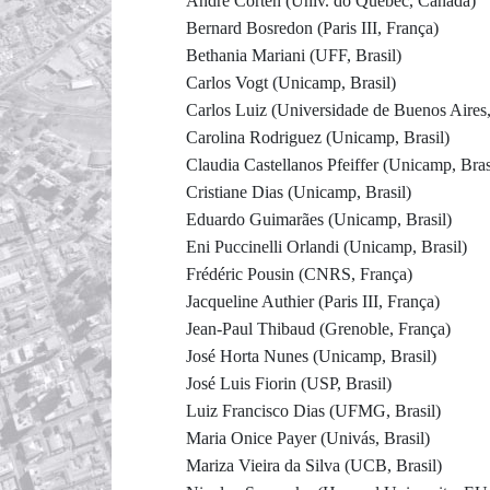
André Corten (Univ. do Quebec, Canadá)
Bernard Bosredon (Paris III, França)
Bethania Mariani (UFF, Brasil)
Carlos Vogt (Unicamp, Brasil)
Carlos Luiz (Universidade de Buenos Aires,
Carolina Rodriguez (Unicamp, Brasil)
Claudia Castellanos Pfeiffer (Unicamp, Bras
Cristiane Dias (Unicamp, Brasil)
Eduardo Guimarães (Unicamp, Brasil)
Eni Puccinelli Orlandi (Unicamp, Brasil)
Frédéric Pousin (CNRS, França)
Jacqueline Authier (Paris III, França)
Jean-Paul Thibaud (Grenoble, França)
José Horta Nunes (Unicamp, Brasil)
José Luis Fiorin (USP, Brasil)
Luiz Francisco Dias (UFMG, Brasil)
Maria Onice Payer (Univás, Brasil)
Mariza Vieira da Silva (UCB, Brasil)