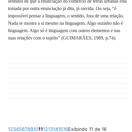
sentidos de que a enunciação do comércio de terras urbanas está
tomada por outra enunciação já dita, já ouvida
.
Ou seja
, “
é
impossível pensar a linguagem, o sentido, fora de uma relação.
Nada se mostra a si mesmo na linguagem. Algo sozinho não é
linguagem. Algo só é linguagem com outros elementos e nas
suas relações com o sujeito” (
G
UIMARÃES, 1989, p.74).
1
2
3
4
5
6
7
8
9
10
11
12
13
14
15
16
Exibindo 11 de 16