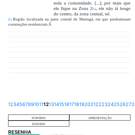
toda a comunidade. [...], por mais que
ele fique na Zona 2
, ele não tá longe
[5]
do centro, da zona central, né.
Regi
ã
o localizada na parte central de Maring
á
, em que predominam
[5]
constru
çõ
es residenciais.Â
1
2
3
4
5
6
7
8
9
10
11
12
13
14
15
16
17
18
19
20
21
22
23
24
25
26
27
2
SUMÁRIO
APRESENTAÇÃO
ESTUDOS
RESENHA