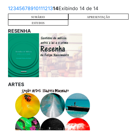
1
2
3
4
5
6
7
8
9
10
11
12
13
14
Exibindo 14 de 14
SUMÁRIO
APRESENTAÇÃO
ESTUDOS
RESENHA
ARTES