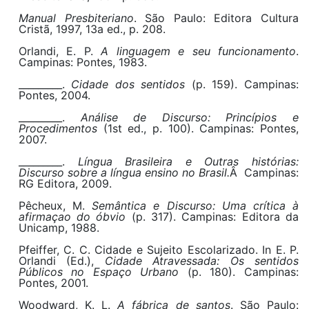
Manual Presbiteriano
. São Paulo: Editora Cultura
Cristã, 1997, 13
a
ed., p. 208.
Orlandi, E. P.
A linguagem e seu funcionamento
.
Campinas: Pontes, 1983.
_________.
Cidade dos sentidos
(p. 159). Campinas:
Pontes, 2004.
_________.
Análise de Discurso: Princípios e
Procedimentos
(1st ed., p. 100). Campinas: Pontes,
2007.
_________.
Língua Brasileira e Outras histórias:
Discurso sobre a língua ensino no Brasil
.
Â Campinas:
RG Editora, 2009.
Pêcheux, M.
Semântica e Discurso: Uma crítica à
afirmaçao do óbvio
(p. 317). Campinas: Editora da
Unicamp, 1988.
Pfeiffer, C. C. Cidade e Sujeito Escolarizado. In E. P.
Orlandi (Ed.),
Cidade Atravessada: Os sentidos
Públicos no Espaço Urbano
(p. 180). Campinas:
Pontes, 2001.
Woodward, K. L.
A fábrica de santos
. São Paulo: