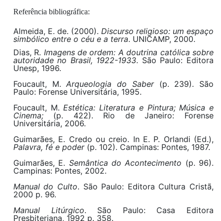
Referência bibliográfica:
Almeida, E. de. (2000).
Discurso religioso: um espaço
simbólico entre o céu e a terra
. UNICAMP, 2000.
Dias, R.
Imagens de ordem: A doutrina católica sobre
autoridade no Brasil, 1922-1933
. São Paulo: Editora
Unesp, 1996.
Foucault, M.
Arqueologia do Saber
(p. 239). São
Paulo: Forense Universitária, 1995.
Foucault, M.
Estética: Literatura e Pintura; Música e
Cinema;
(p. 422). Rio de Janeiro: Forense
Universitária, 2006.
Guimarães, E. Credo ou creio. In E. P. Orlandi (Ed.),
Palavra, fé e poder
(p. 102). Campinas: Pontes, 1987.
Guimarães, E.
Semântica do Acontecimento
(p. 96).
Campinas: Pontes, 2002.
Manual do Culto
. São Paulo: Editora Cultura Cristã,
2000 p. 96.
Manual Litúrgico
. São Paulo: Casa Editora
Presbiteriana, 1992 p. 358.