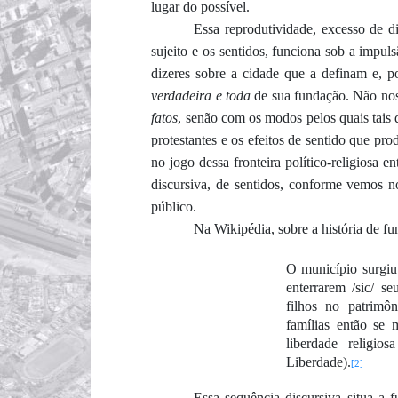
lugar do possível
.
E
ss
a reprodutividade,
excesso de d
sujeito
e os sentidos
, funciona
sob
a impul
dizer
es
sobre a cidade que
a
defina
m
e, p
verdadeira
e toda
d
e
su
a fundação
.
N
ão no
fatos
, senão
com os modos pelos quais
tais
d
protestantes
e
os
efeitos de sentido
que pro
no jogo
d
essa
fronteira
político-
religiosa
ent
discursiva
, de sentidos
,
conforme v
emos
n
público
.
Na Wikipédia,
sobre
a história de f
O município surgi
enterrarem
/sic/
seu
filhos no patrim
famílias então se
liberdade religios
Liberdade)
.
[2]
Essa sequência discursiva situa a 