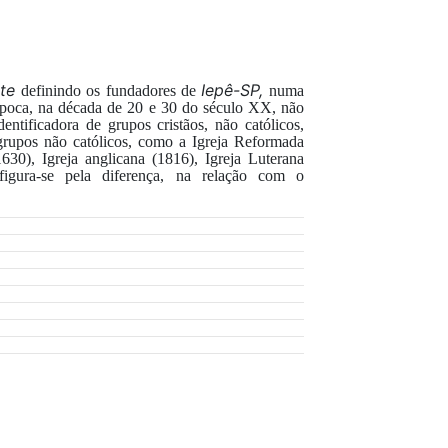
nte
Iepê-SP,
definindo os fundadores de
numa
época, na década de 20 e 30 do século XX, não
ntificadora de grupos cristãos, não católicos,
grupos não católicos, como a Igreja Reformada
30), Igreja anglicana (1816), Igreja Luterana
igura-se
pela diferença
,
na relação com o