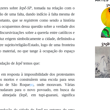
izeres sobre
Iepê-SP
, tomada
na relação com o
são de um
a f
alta,
dando
ind
í
ci
o
à
falta
mesma
de
ortanto,
que se
registre
m
como
sendo
a
história
s ocuparemos
d
essa questão
sobre a verdade
dos
iscursivizações
sobre a querela entre católicos e
duz
erigem
simbolicamente
a cidade,
defini
ndo-a
re sujeito/religião/Estado
, logo
de
uma fronteira
o material
,
no que tange
à ocupação d
o espaço
undação de
Iepê
temos
que
:
u em resposta
à
impossibilidade dos protestantes
s mortos e construírem uma escola para seus
ônio de São Roque
, onde moravam. Várias
[1]
 mudaram para o novo povoado, em busca da
a almejada (Iepê, em tupi-guarani, significa
fundação da cidade
de
Iepê
no entorno de uma