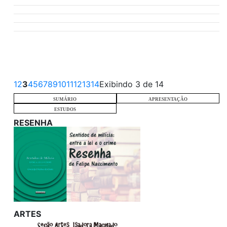
1
2
3
4
5
6
7
8
9
10
11
12
13
14
Exibindo 3 de 14
SUMÁRIO
APRESENTAÇÃO
ESTUDOS
RESENHA
ARTES