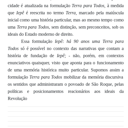
cidade
é
atualiza
da
n
a formulação
Terra para Todos
,
à medida
que
Iepê
é
reescrita
n
o termo
Terra
,
marc
ado
pel
a
maiúscula
inicial
com
o
uma história particular
, mas
ao mesmo tempo
como
uma
Terra
para Todos
,
sem distinção,
sem
preconceito
s
,
sob
o
s
ideais do
E
stado
moderno
de direito
.
Essa formulação
Iepê: há 90 anos uma Terra para
Todos
só
é p
oss
ível
no contexto da
s
narrativa
s
que conta
m
a
história
de fundação de
Iepê
;
-
não, porém, em contextos
enunciativos quaisquer, visto que aponta
para o funcionamento
de uma memória histórica
muito
particular
.
Supomos
assim
a
formulação
Terra para Todos
mobiliza
r
d
a memória
discursiva
os sentidos que
administra
r
am
o
povoado de São Roque
,
pel
as
políticas
e
posicionamentos
reacionários
ao
s
ide
a
is
da
Revolução