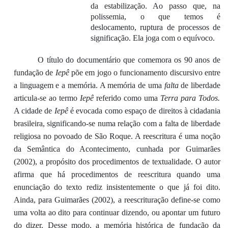
da estabilização. Ao passo que, na
polissemia, o que temos é
deslocamento
, ruptura de processos de
significação. Ela joga com o equívoco.
O título do documentário que comemora os 90 anos de
fundação
de
Iepê
põe em jogo
o
funcionamento
discursivo entre
a linguagem e a memória
.
A memória de uma
falta
de liberdade
articula-se
ao termo
Iepê
referido como
um
a
Terra para Todos
.
A cidade de
Iepê
é evocada
como
espaço
de direitos à cidad
ania
brasileira,
significando-se numa relação com
a
falta
de
liberdade
religiosa
no povoado de
São Roque
.
A reescritura é uma noção
da Semântica do Acontecimento, cunhada por Guimarães
(2002), a propósito dos
procedimentos de textualidade
. O autor
afirma que
há
procedimentos de reescritura
quando
um
a
enunciação d
o
texto rediz insistentemente o que já foi dito
.
Ainda, para Guimarães (2002),
a reescrituração
define-se como
uma v
olta
ao dito para continuar dizendo,
ou apontar um futuro
do dizer
.
Desse modo, a
memória histórica de fundação
da