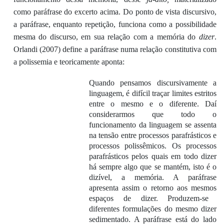
como
paráfrase
do
excerto
acima.
Do ponto de vista discursivo,
a paráfrase
,
enquanto repetição
,
funciona como
a
possibilidade
mesm
a
do discurso
, em sua relação com a memória do
dizer
.
Orlandi
(
2007
)
define
a paráfrase numa relação
constitutiva
com
a polissemia e
teorica
mente
aponta
:
Quando pensamos discursivamente a
linguagem
, é difícil traçar limites estritos
entre o mesmo e o diferente. Daí
considerarmos que todo o
funcionamento da linguagem
se assenta
na tensão entre processos parafrásticos e
processos polissêmicos. Os processos
parafrásticos
pelos quais em todo dizer
há sempre algo que se mantém, isto é o
dizível, a memória. A paráfrase
apres
enta assim o retorno aos mes
mo
s
espaços de dizer
. Produz
em
-se
diferentes formulações do mesmo dizer
sedimentado.
A paráfrase está do lado