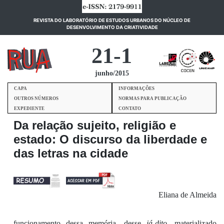
REVISTA DO LABORATÓRIO DE ESTUDOS URBANOS DO NÚCLEO DE
(current)
DESENVOLVIMENTO DA CRIATIVIDADE
21-1
junho/2015
CAPA
INFORMAÇÕES
OUTROS NÚMEROS
NORMAS PARA PUBLICAÇÃO
EXPEDIENTE
CONTATO
Da relação sujeito, religião e
estado: O discurso da liberdade e
das letras na cidade
Eliana de Almeida
funcionamento de
ss
a memória,
de
sse
já-dito,
materializado