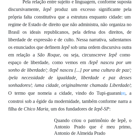
Pela relação entre sujeito e linguagem,
conforme suposta
discursivamente,
Iepê
produz
um
excesso
significante
pela
própria falta
constitutiva
que a estrutura
enquanto cidade
:
um
regime de
E
stado de direito
que
não administra, não organiza no
Brasil os ideais republicanos
, pela defesa
d
os direitos
,
de
liberdade
de expressão e
de
culto
.
N
essa
narrativa
, salientamos
os enunciados que
define
m
Iepê
sob
um
a ordem discursiva outra
em
relação a
São Roque
,
ou seja,
circunscreve
Iepê
como
espaço
de liberdade
, como
vemos
em
/
Iepê nasceu por um
sonho de liberdade/; /Iepê nasceu [...] por uma cultura de paz/;
/pela necessidade de igualdade, liberdade e paz
d
esses
sonhadores/
;
/uma cidade, originalmente chamada Liberdade/
;
O
termo
que
nomeia a cidade,
vindo
do Tupi-guarani
,
a
[8]
constro
i
sob
a égide
d
a
modernidade
,
também
conforme
narra a
filha
de
Chico Maria,
um d
o
s fundadores
d
e
Iepê-SP
:
Quando criou o patrimônio de Iepê, o
Antonio Prado que é meu primo,
Antonio de Almeida Prado