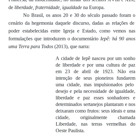
de
liberdade, fraternidade, igualdade
na Europa.
No Brasil, o
s anos 20 e 30 do século passado fora
m
o
cenári
o
da
hegem
onia
daquele discurso
, dada
s
as
relaç
ões
de
poder
estabelecidas
entre
I
greja e
E
stado
, como vemos n
as
formulações que introduzem
o
documentário
Iepê: há 90 anos
uma Terra para Todos
(2013)
, que narra
:
A cidade de Iepê nasceu por um sonho
de liberdade e por uma cultura de paz
em 23 de abril de 1923. Não era
intenção de seus pioneiros fundar
em
uma cidade, mas impulsionados pelo
desejo e pela necessidade de igualdade,
liberdade e paz esses sonhadores e
determinados sertanejos plantaram e nos
deixaram como frutos: seus ideais e uma
cidade, originalmente chamada
Liberdade, nas terras vermelhas do
Oeste Paulista.