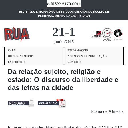
REVISTA DO LABORATÓRIO DE ESTUDOS URBANOS DO NÚCLEO DE
(current)
DESENVOLVIMENTO DA CRIATIVIDADE
21-1
junho/2015
CAPA
INFORMAÇÕES
OUTROS NÚMEROS
NORMAS PARA PUBLICAÇÃO
EXPEDIENTE
CONTATO
Da relação sujeito, religião e
estado: O discurso da liberdade e
das letras na cidade
Eliana de Almeida
Francesa,
da modernidade,
n
o
limiar do
s
século
s
XVIII
e
XIX
,