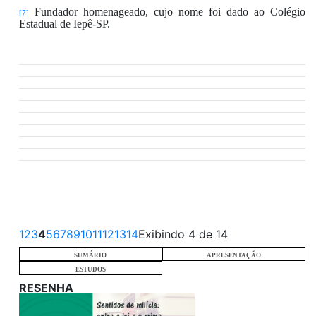
Fundador homenageado,
cuj
o
nome
foi
dado ao
Colégio
[7]
Estadual de Iepê-SP.
1
2
3
4
5
6
7
8
9
10
11
12
13
14
Exibindo 4 de 14
SUMÁRIO
APRESENTAÇÃO
ESTUDOS
RESENHA