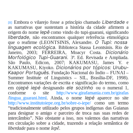
Liberdade
Embora
o vilarejo
fosse a princípio
chamado
e
[8]
as
narrativas que sustent
a
m
a história
da cidade
afirmem a
Iepê
origem
do
nome
como
vindo
do tupi-guarani
, significando
liberdade
, não encontramos
qualquer
referência
etimológica
O Tupi: nossa
que
o
reafirme
(
LEONTSINIS
, Alexandre.
linguagem ecológica.
Biblioteca Stassa Leontsinis. Rio de
Dicionário
Janeiro, 2003;
FERREIRA, Moacyr Costa.
Morfológico Tupi-Guarani.
3ª. Ed. Revisada e Ampliada
.
São Paulo, Edicon, 2007; KAKUMASU
, James Y. e
Dicionários por tópicos
: Urubu-
KAKUMASU, Kiyoko.
Kaapor Português.
Fundação Nacional do Índio – FUNAI –
Summer Institute of Linguist
ics – SIL, Bras
ília-DF, 1998
)
.
E
ncontramos
variações
d
e
escrita e significação
do term
o, como
ojepé
iepé
ele sozinho
em
designando
o
u o
numeral
1,
conforme
o site
http://www.girafamania.com.br/girafas
I
ep
é
/
lingua_guarani.html
. Ainda, o
nome
aparece no site
http://www.institutoiepe.org.br/sobre-o-iepe/
como um
termo
“tradicionalmente utilizado pelos grupos indígenas das Guianas
para designar o amigo e parceiro de troca nas suas redes de
intercâmbio”. Não obstante a isso,
nos valemos das narrativas
em circulação
sobre a cidade
,
trazendo
a relação semântica
de
liberdade
para
o nome
Iepê
.