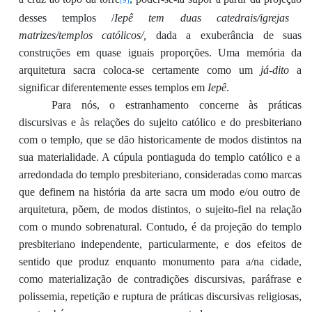
[9]
desses templos
/
Iepê tem duas cate
drais/igr
ejas
matrizes/templos católicos
/,
dada a
exuberância de
suas
construções
em quase iguais proporções
.
Um
a
memória d
a
arquitetura
sacra
coloca-se
certamente
como
um
já-dito
a
significar
diferentemente esses templos em
Iepê
.
P
ara nós
,
o
e
stranhamento
concerne
à
s
práticas
discursivas
e
às
relações
do
sujeito
católico
e
do
presbiteriano
com o templo
, que se dão historicamente de modos distintos
na
sua
materialidade
.
A
cúpula ponti
aguda
do templo católico
e
a
arredondada
do templo presbiteriano
,
considerada
s
como
marc
a
s
que
d
efinem
n
a história
da ar
te
sacra
um modo
e
/ou
outro
de
arquitetura
, p
õe
m,
de modos distintos
,
o
sujeito-fiel
na relação
com
o mundo sobrenatural
.
Contudo,
é
d
a
projeção
do templo
p
resbiteriano independente
,
particular
mente
,
e
d
os
efeitos de
sentido
que produz enquanto
monumento
para a
/na
cidade
,
com
o
materialização
de contradiç
ões
discursiva
s
, paráfrase e
polissemia, repetição e
ruptura
d
e
práticas
discursivas
religiosas
,