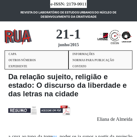
REVISTA DO LABORATÓRIO DE ESTUDOS URBANOS DO NÚCLEO DE
(current)
DESENVOLVIMENTO DA CRIATIVIDADE
21-1
junho/2015
CAPA
INFORMAÇÕES
OUTROS NÚMEROS
NORMAS PARA PUBLICAÇÃO
EXPEDIENTE
CONTATO
Da relação sujeito, religião e
estado: O discurso da liberdade e
das letras na cidade
Eliana de Almeida
a cruz
a
o topo da
torre
, poder
-se-
ia
supor
a partir
da projeção