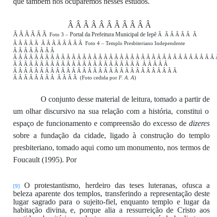
que
também
nos
ocup
a
re
mos
nesses estudos
.
Â Â Â Â Â Â Â Â Â Â Â
Â Â Â Â Â Â
Portal da Prefeitura Municipal de Iepê
Foto 3
–
Â
Â Â Â Â Â
Â
Â Â Â Â Â
Â Â Â Â Â Â Â Â
Foto 4
– Templo Presbiteriano
Independente
Â Â Â Â Â Â Â Â
Â Â Â Â Â Â Â Â Â Â Â Â Â Â Â Â Â Â Â Â Â Â Â Â Â Â Â Â Â Â Â Â Â Â Â Â Â Â
Â Â Â Â Â Â Â Â Â Â Â Â Â Â Â Â Â Â Â Â Â Â Â Â
Â Â Â Â Â
Â Â Â Â Â Â Â Â Â Â Â Â Â Â Â Â Â Â Â Â Â Â Â Â Â Â Â Â Â Â Â
Â Â Â Â Â Â Â Â
Â Â Â Â
(
Foto cedida por
F. A. A
)
O
conjunto desse material
de leitura
,
tomado
a partir de
um
olhar discursivo
na sua relação com a hist
ória
,
constitui o
espaço de funcionamento e compreensão
d
o
excesso
de
dizeres
sobre a fundação da cidade,
ligado
à construção do
templo
presbiteriano
,
tomado aqui
como
um
monumento, nos termos de
Foucault
(
19
95
)
.
Por
O protestantismo, herdeiro das teses luteranas, ofusca a
[9]
beleza
aparente
dos templos, transferindo a representação deste
lugar sagrado para o
sujeito-
fiel
,
enquant
o templo e lugar da
habitação divina
, e,
porque alia
a
ressurreição de Cristo
aos