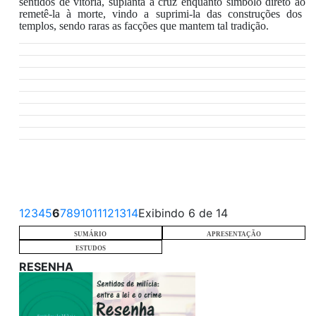
sentidos de
vitória,
suplanta a cruz
enquanto
símbolo direto
ao
remet
ê
-
l
a
à morte, vindo a suprimi-la
das
construç
ões
dos
templos, sendo raras as facções que mant
e
m
tal tradição
.
1
2
3
4
5
6
7
8
9
10
11
12
13
14
Exibindo 6 de 14
SUMÁRIO
APRESENTAÇÃO
ESTUDOS
RESENHA