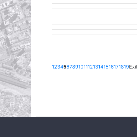
1
2
3
4
5
6
7
8
9
10
11
12
13
14
15
16
17
18
19
Exi