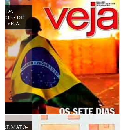
VA DA
AÇÕES DE
TA VEJA
DADE MATO-